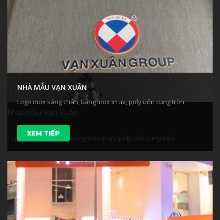
NHÀ MẪU VẠN XUÂN
Logo inox sáng chân, bảng inox in uv, poly uốn cung tròn
Nhà mẫu Vạn Xuân
XEM TIẾP
Logo inox sáng chân, bảng inox in uv, poly uốn cung tròn