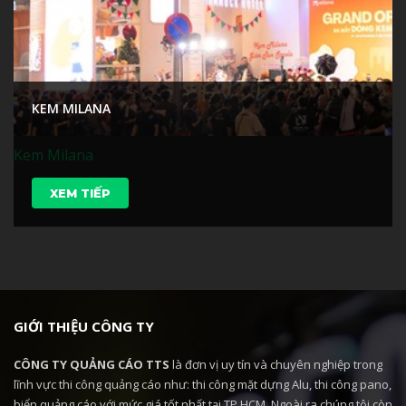
KEM MILANA
Kem Milana
XEM TIẾP
GIỚI THIỆU CÔNG TY
CÔNG TY QUẢNG CÁO TTS
là đơn vị uy tín và chuyên nghiệp trong
lĩnh vực thi công quảng cáo như: thi công mặt dựng Alu, thi công pano,
biển quảng cáo với mức giá tốt nhất tại TP.HCM. Ngoài ra chúng tôi còn