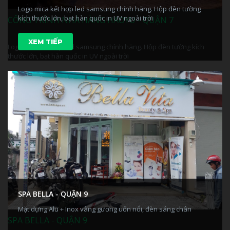
Logo mica kết hợp led samsung chính hãng. Hộp đèn tường
kích thước lớn, bạt hàn quốc in UV ngoài trời
CÔNG TRÌNH NHÀ HÀNG HAOYU - QUẬN 7
XEM TIẾP
Logo mica kết hợp led samsung chính hãng. Hộp đèn tường kích
thước lớn, bạt hàn quốc in UV ngoài trời
SPA BELLA - QUẬN 9
Mặt dựng Alu + Inox vàng gương uốn nổi, đèn sáng chân
SPA BELLA - QUẬN 9