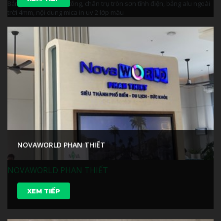
Bảng chỉ dẫn: Trụ bê tông, chân trụ tròn sơn tĩnh điện, bảng alu ngoài
trời 4mm, nội dung mica in uv 2 lớp màu
NOVAWORLD PHAN THIẾT
NOVAWORLD PHAN THIẾT
XEM TIẾP