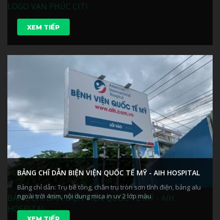
LOGO VẠN PHÚC CITI
XEM TIẾP
BẢNG CHĨ DẪN BIỆN VIỆN QUỐC TẾ MỸ - AIH HOSPITAL
Bảng chỉ dẫn: Trụ bê tông, chân trụ tròn sơn tĩnh điện, bảng alu
ngoài trời 4mm, nội dung mica in uv 2 lớp màu
BẢNG CHĨ DẪN BIỆN VIỆN QUỐC TẾ MỸ - AIH
HOSPITAL
XEM TIẾP