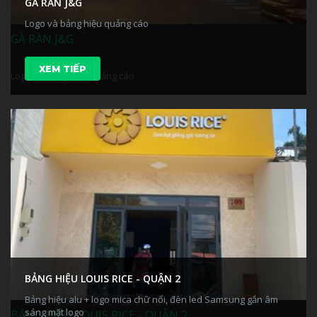
GÀ RÁN J&G
Logo và bảng hiệu quảng cáo
GÀ RÁN J&G
XEM TIẾP
Logo và bảng hiệu quảng cáo
BẢNG HIỆU LOUIS RICE - QUẬN 2
Bảng hiệu alu + logo mica chữ nổi, đèn led Samsung gắn âm
sáng mặt logo
BẢNG HIỆU LOUIS RICE - QUẬN 2