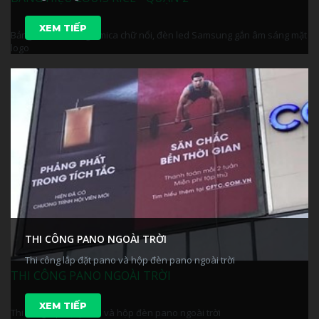
XEM TIẾP
Bảng hiệu alu + logo mica chữ nổi, đèn led Samsung gắn âm sáng mặt
logo
THI CÔNG PANO NGOÀI TRỜI
Thi công lắp đặt pano và hộp đèn pano ngoài trời
THI CÔNG PANO NGOÀI TRỜI
XEM TIẾP
Thi công lắp đặt pano và hộp đèn pano ngoài trời