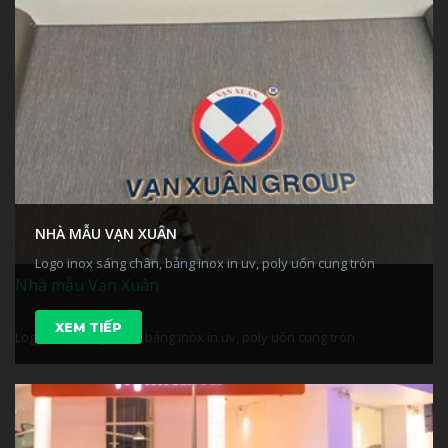
NHÀ MẪU VẠN XUÂN
Logo inox sáng chân, bảng inox in uv, poly uốn cung tròn
Nhà mẫu Vạn Xuân
XEM TIẾP
Logo inox sáng chân, bảng inox in uv, poly uốn cung tròn