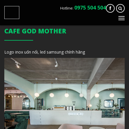
0975 504 504
Hotline:
Tog
navi
CAFE GOD MOTHER
Logo inox uốn nổi, led samsung chính hãng