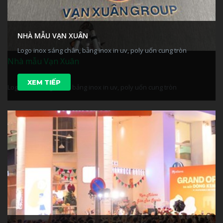
NHÀ MẪU VẠN XUÂN
Logo inox sáng chân, bảng inox in uv, poly uốn cung tròn
Nhà mẫu Vạn Xuân
XEM TIẾP
Logo inox sáng chân, bảng inox in uv, poly uốn cung tròn