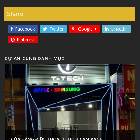
Share
Facebook
Twitter
Google +
LinkedIn
Pinterest
DỰ ÁN CÙNG DANH MỤC
CỬA HÀNG ĐIỆN THOẠI T-TECH CAM RANH