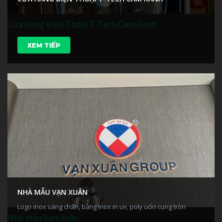
Cửa Hàng Điện Thoại T-Tech Cam Ranh
XEM TIẾP
NHÀ MẪU VẠN XUÂN
Logo inox sáng chân, bảng inox in uv, poly uốn cung tròn
Nhà mẫu Vạn Xuân