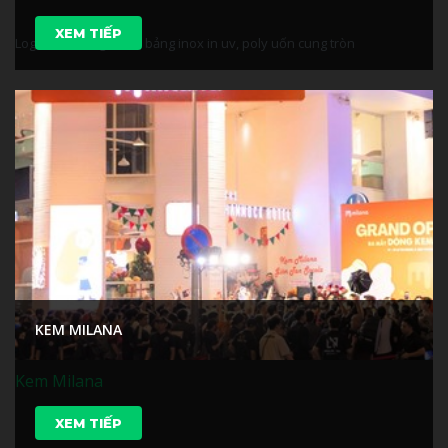
XEM TIẾP
Logo inox sáng chân, bảng inox in uv, poly uốn cung tròn
KEM MILANA
Kem Milana
XEM TIẾP