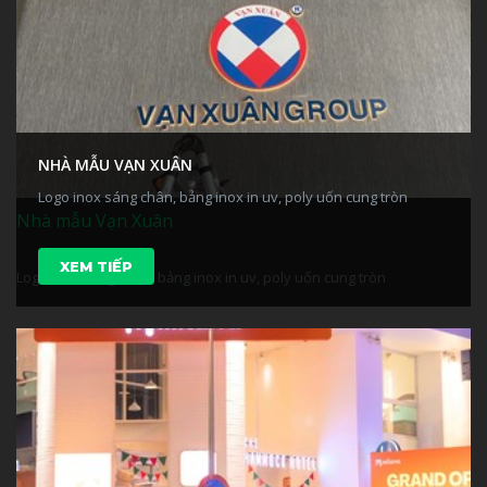
NHÀ MẪU VẠN XUÂN
Logo inox sáng chân, bảng inox in uv, poly uốn cung tròn
Nhà mẫu Vạn Xuân
XEM TIẾP
Logo inox sáng chân, bảng inox in uv, poly uốn cung tròn