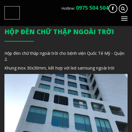
0975 504 504
Hotline:
Tog
navi
HỘP ĐÈN CHỮ THẬP NGOÀI TRỜI
Hộp đèn chữ thập ngoài trời cho bệnh viện Quốc Tế Mỹ - Quận
2.
Khung inox 30x30mm, kết hợp với led samsung ngoài trời