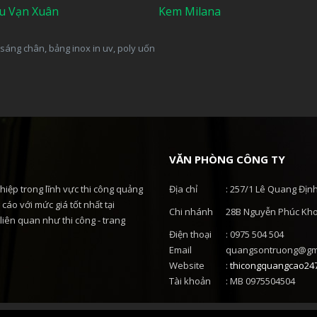
u Vạn Xuân
Kem Milana
sáng chân, bảng inox in uv, poly uốn
VĂN PHÒNG CÔNG TY
hiệp trong lĩnh vực thi công quảng
Địa chỉ
: 257/1 Lê Quang Địn
cáo với mức giá tốt nhất tại
Chi nhánh
28B Nguyễn Phúc Kho
liên quan như thi công - trang
Điện thoại
: 0975 504 504
Email
quangsontruong@gm
Website
:
thicongquangcao24
Tài khoản
: MB 0975504504