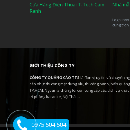
Cửa Hàng Điện Thoại T-Tech Cam
Nhà mẫ
Ranh
Logo inox 
cung tròn
GIỚI THIỆU CÔNG TY
CÔNG TY QUẢNG CÁO TTS
là đơn vị uy tín và chuyên ng
cáo như: thi công mặt dựng Alu, thi công pano, biển quảng 
TP.HCM. Ngoài ra chúng tôi còn cung cấp các dịch vụ khác 
trí phòng karaoke, Nội Thất....
0975 504 504