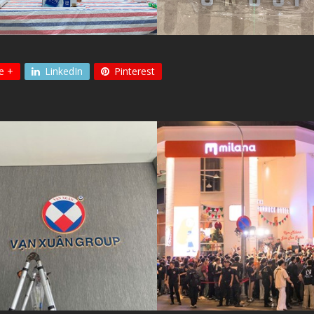
e +
LinkedIn
Pinterest