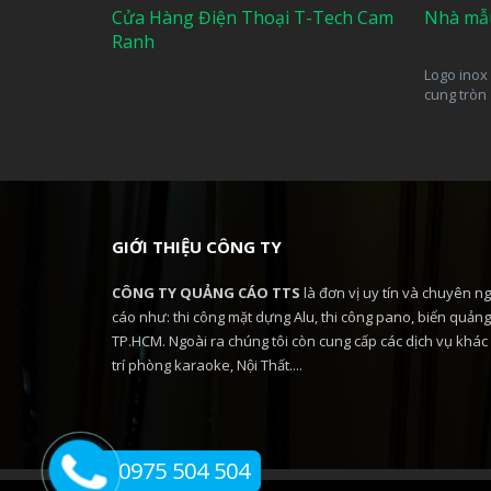
Cửa Hàng Điện Thoại T-Tech Cam
Nhà mẫ
Ranh
Logo inox 
cung tròn
GIỚI THIỆU CÔNG TY
CÔNG TY QUẢNG CÁO TTS
là đơn vị uy tín và chuyên ng
cáo như: thi công mặt dựng Alu, thi công pano, biển quảng 
TP.HCM. Ngoài ra chúng tôi còn cung cấp các dịch vụ khác 
trí phòng karaoke, Nội Thất....
0975 504 504