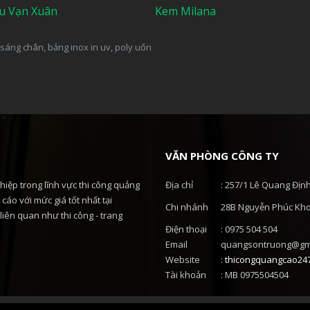
u Vạn Xuân
Kem Milana
sáng chân, bảng inox in uv, poly uốn
VĂN PHÒNG CÔNG TY
hiệp trong lĩnh vực thi công quảng
Địa chỉ
: 257/1 Lê Quang Địn
cáo với mức giá tốt nhất tại
Chi nhánh
28B Nguyễn Phúc Kho
liên quan như thi công - trang
Điện thoại
: 0975 504 504
Email
quangsontruong@gm
Website
:
thicongquangcao24
Tài khoản
: MB 0975504504