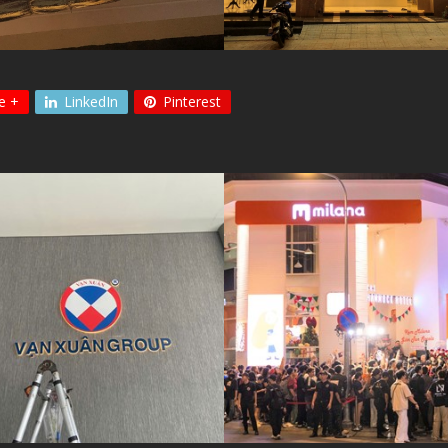
e +
LinkedIn
Pinterest