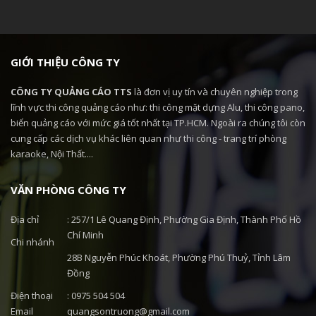
GIỚI THIỆU CÔNG TY
CÔNG TY QUẢNG CÁO TTS
là đơn vị uy tín và chuyên nghiệp trong
lĩnh vực thi công quảng cáo như: thi công mặt dựng Alu, thi công pano,
biển quảng cáo với mức giá tốt nhất tại TP.HCM. Ngoài ra chúng tôi còn
cung cấp các dịch vụ khác liên quan như thi công - trang trí phòng
karaoke, Nội Thất....
VĂN PHÒNG CÔNG TY
Địa chỉ
: 257/1 Lê Quang Định, Phường Gia Định, Thành Phố Hồ
Chí Minh
Chi nhánh
28B Nguyễn Phúc Khoát, Phường Phú Thuỷ, Tỉnh Lâm
Đồng
Điện thoại
: 0975 504 504
Email
quangsontruong@gmail.com