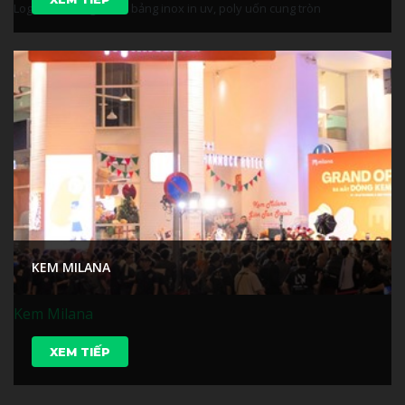
Logo inox sáng chân, bảng inox in uv, poly uốn cung tròn
KEM MILANA
Kem Milana
XEM TIẾP