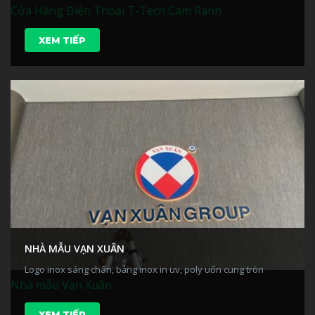
Cửa Hàng Điện Thoại T-Tech Cam Ranh
XEM TIẾP
NHÀ MẪU VẠN XUÂN
Logo inox sáng chân, bảng inox in uv, poly uốn cung tròn
Nhà mẫu Vạn Xuân
XEM TIẾP