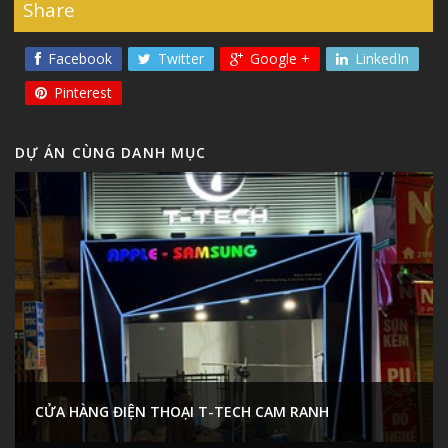
Share
Facebook
Twitter
Google +
LinkedIn
Pinterest
DỰ ÁN CÙNG DANH MỤC
CỬA HÀNG ĐIỆN THOẠI T-TECH CAM RANH