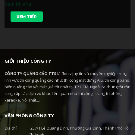
Kem Milana
XEM TIẾP
GIỚI THIỆU CÔNG TY
CÔNG TY QUẢNG CÁO TTS
là đơn vị uy tín và chuyên nghiệp trong
lĩnh vực thi công quảng cáo như: thi công mặt dựng Alu, thi công pano,
biển quảng cáo với mức giá tốt nhất tại TP.HCM. Ngoài ra chúng tôi còn
cung cấp các dịch vụ khác liên quan như thi công - trang trí phòng
karaoke, Nội Thất....
VĂN PHÒNG CÔNG TY
Địa chỉ
: 257/1 Lê Quang Định, Phường Gia Định, Thành Phố Hồ
Chí Minh