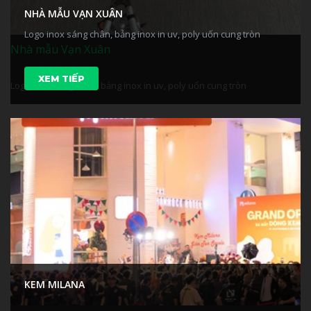
NHÀ MẪU VẠN XUÂN
Logo inox sáng chân, bảng inox in uv, poly uốn cung tròn
Nhà mẫu Vạn Xuân
XEM TIẾP
Logo inox sáng chân, bảng inox in uv, poly uốn cung tròn
KEM MILANA