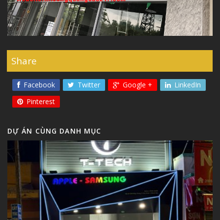
Share
Facebook
Twitter
Google +
LinkedIn
Pinterest
DỰ ÁN CÙNG DANH MỤC